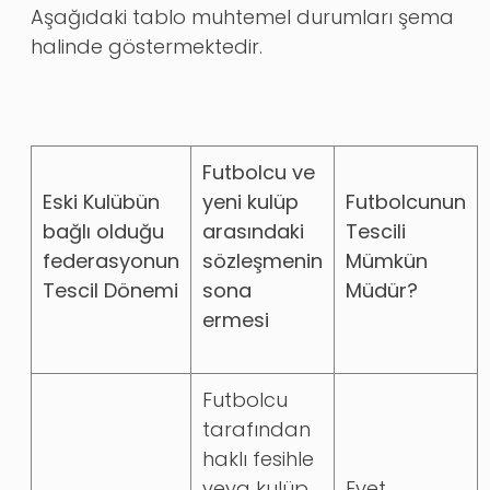
Aşağıdaki tablo muhtemel durumları şema
halinde göstermektedir.
Futbolcu ve
Eski Kulübün
yeni kulüp
Futbolcunun
bağlı olduğu
arasındaki
Tescili
federasyonun
sözleşmenin
Mümkün
Tescil Dönemi
sona
Müdür?
ermesi
Futbolcu
tarafından
haklı fesihle
veya kulüp
Evet