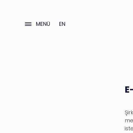
MENÜ
EN
E
Şir
me
ist