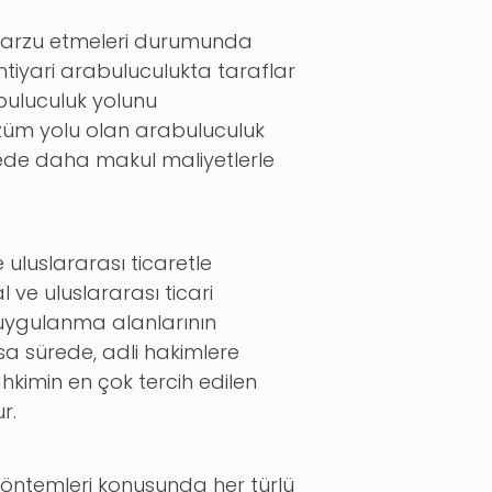
de arzu etmeleri durumunda
htiyari arabuluculukta taraflar
uluculuk yolunu
özüm yolu olan arabuluculuk
rede daha makul maliyetlerle
 uluslararası ticaretle
 ve uluslararası ticari
uygulanma alanlarının
sa sürede, adli hakimlere
hkimin en çok tercih edilen
r.
yöntemleri konusunda her türlü