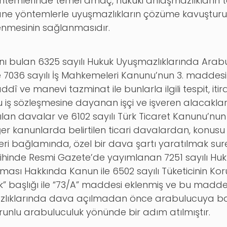
temlerinde temel amaç, hukuki anlaşmazlıkların tara
e yöntemlerle uyuşmazlıkların çözüme kavuşturul
lenmesinin sağlanmasıdır.
ı bulan 6325 sayılı Hukuk Uyuşmazlıklarında Arab
7036 sayılı İş Mahkemeleri Kanunu’nun 3. maddesin
 ve manevi tazminat ile bunlarla ilgili tespit, iti
lu iş sözleşmesine dayanan işçi ve işveren alacakla
açılan davalar ve 6102 sayılı Türk Ticaret Kanunu’n
r kanunlarda belirtilen ticari davalardan, konusu
i bağlamında, özel bir dava şartı yaratılmak suretiy
ihinde Resmi Gazete’de yayımlanan 7251 sayılı Hu
ılması Hakkında Kanun ile 6502 sayılı Tüketicinin 
” başlığı ile “73/A” maddesi eklenmiş ve bu madde i
şmazlıklarında dava açılmadan önce arabulucuya b
e zorunlu arabuluculuk yönünde bir adım atılmıştır.