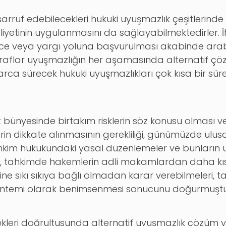
sarruf edebilecekleri hukuki uyuşmazlık çeşitlerin
liyetinin uygulanmasını da sağlayabilmektedirler. İ
e veya yargı yoluna başvurulması akabinde arab
 taraflar uyuşmazlığın her aşamasında alternatif ç
arca sürecek hukuki uyuşmazlıkları çok kısa bir sü
 bünyesinde birtakım risklerin söz konusu olması ve
in dikkate alınmasının gerekliliği, günümüzde ulusal
kim hukukundaki yasal düzenlemeler ve bunların 
ası, tahkimde hakemlerin adli makamlardan daha kı
e sıkı sıkıya bağlı olmadan karar verebilmeleri, ta
öntemi olarak benimsenmesi sonucunu doğurmuştu
tekleri doğrultusunda alternatif uyuşmazlık çözüm 