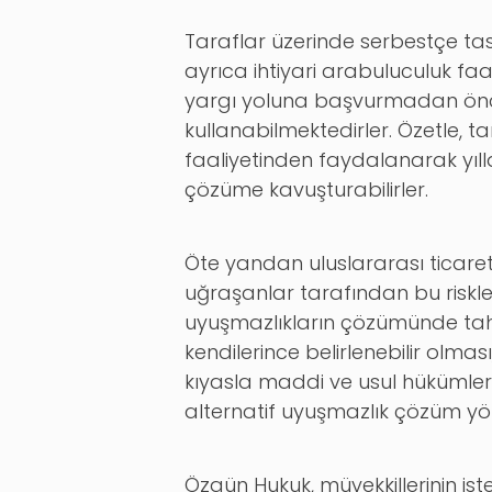
Taraflar üzerinde serbestçe ta
ayrıca ihtiyari arabuluculuk faa
yargı yoluna başvurmadan önc
kullanabilmektedirler. Özetle,
faaliyetinden faydalanarak yıll
çözüme kavuşturabilirler.
Öte yandan uluslararası ticaret
uğraşanlar tarafından bu riskler
uyuşmazlıkların çözümünde tah
kendilerince belirlenebilir olm
kıyasla maddi ve usul hükümlerin
alternatif uyuşmazlık çözüm y
Özgün Hukuk, müvekkillerinin is