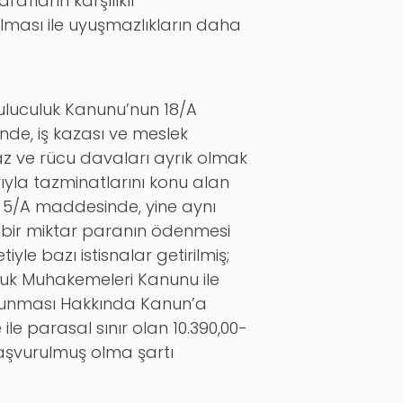
fların karşılıklı
ması ile uyuşmazlıkların daha
uluculuk Kanunu’nun 18/A
de, iş kazası ve meslek
raz ve rücu davaları ayrık olmak
rıyla tazminatlarını konu alan
un 5/A maddesinde, yine aynı
 bir miktar paranın ödenmesi
le bazı istisnalar getirilmiş;
kuk Muhakemeleri Kanunu ile
Korunması Hakkında Kanun’a
le parasal sınır olan 10.390,00-
aşvurulmuş olma şartı