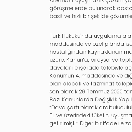
Alternatif uyuşmazlık çözüm yön
görüşmelerde bulunarak dostan
basit ve hızlı bir şekilde çözüm
Türk Hukuku'nda uygulama alan
maddesinde ve özel plânda ise 
hastalığından kaynaklanan maddî
üzere, Kanun’a, bireysel ve top
davalar ile işe iade talebiyle 
Kanun’un 4. maddesinde ve diğe
olan alacak ve tazminat talepler
son olarak 28 Temmuz 2020 tar
Bazı Kanunlarda Değişiklik Yap
“Dava şartı olarak arabuluculuk
TL ve üzerindeki tüketici uyu
getirilmiştir. Diğer bir ifade il